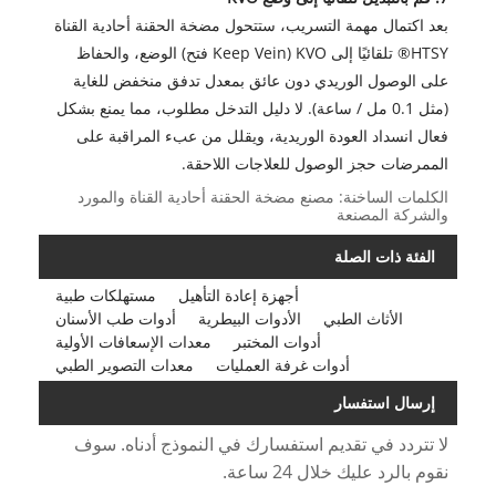
بعد اكتمال مهمة التسريب، ستتحول مضخة الحقنة أحادية القناة
HTSY® تلقائيًا إلى KVO (Keep Vein فتح) الوضع، والحفاظ
على الوصول الوريدي دون عائق بمعدل تدفق منخفض للغاية
(مثل 0.1 مل / ساعة). لا دليل التدخل مطلوب، مما يمنع بشكل
فعال انسداد العودة الوريدية، ويقلل من عبء المراقبة على
الممرضات حجز الوصول للعلاجات اللاحقة.
الكلمات الساخنة: مصنع مضخة الحقنة أحادية القناة والمورد
والشركة المصنعة
الفئة ذات الصلة
أجهزة إعادة التأهيل
مستهلكات طبية
الأثاث الطبي
الأدوات البيطرية
أدوات طب الأسنان
أدوات المختبر
معدات الإسعافات الأولية
أدوات غرفة العمليات
معدات التصوير الطبي
إرسال استفسار
لا تتردد في تقديم استفسارك في النموذج أدناه. سوف
نقوم بالرد عليك خلال 24 ساعة.