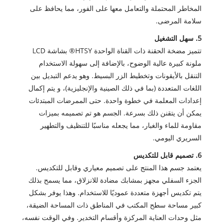
المخاطر المحتملة والتعامل معها على الفور، مما يحافظ على
سلامة المرضى.
5. سهل التشغيل
تتميز مضخة الحقنة ذات القناة الواحدة HTSY® بشاشة LCD
ملونة كبيرة عالية الوضوح، بالإضافة إلى سهولة الاستخدام
التنقل بالأيقونات وتخطيط الزر البسيط. وهو يدعم التبديل بين
اللغات المتعددة (بما في ذلك الصينية والإنجليزية)، و يتم إكمال
إعدادات المعلمة في خطوة واحدة. حتى الممرضات المبتدئات
يمكن أن يتقنن ذلك بسرعة. الجسم هو تم تصميمه بميزات
مقاومة للماء والغبار، مما يجعله مناسبًا للتنظيف والتطهير
السريري اليومي.
6. تصميم قابل للتكديس
يعتمد جسم هذا المنتج على تصميم معياري وقابل للتكديس.
الجزء السفلي مجهز بمشابك مضادة للانزلاق، مما يسمح بذلك
يتم تكديس أجهزة متعددة عموديًا للاستخدام. وهذا يوفر بشكل
كبير مساحة سطح المكتب في المناطق ذات المساحة الضيقة،
مثل وحدات العناية المركزة وأقسام التخدير. وفي الوقت نفسه،