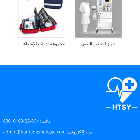
جهاز التخدير الطبي
مجموعة أدوات الإسعافات الأولية في حالات الطوارئ للمنزل والسفر
هاتف:
+86-22-83610163
بريد إلكتروني:
admin@hantengshengye.com