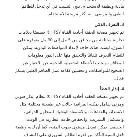
هادئة ولطيفة للاستخدام، دون التسبب في أي تدخل للطاقم
الطبي والمرضى. إنه أكثر مريحة للاستخدام.
3. التعرف الذكي
تم تجهيز مضخة الحقنة أحادية القناة HTSY® خصيصًا بعلامات
تجارية مختلفة من محاقن من 5 مل إلى 60 مل متوفرة على
السوق. ليست هناك حاجة لإعداد المواصفات اليدوية. يمكن
للنظام التعرف تلقائيًا والتحقق منها على الفور معلومات
المحاقن، وتجنب الأخطاء التشغيلية الناجمة عن الاختيار غير
الصحيح للمواصفات، و تحسين كفاءة عمل الطاقم الطبي بشكل
فعال.
4. إنذار الخطأ
تم تجهيز مضخة الحقنة أحادية القناة HTSY® بنظام إنذار صوتي
ومرئي شامل يمكنه المراقبة حالات غير طبيعية مختلفة مثل
الانسداد، والفقاعات، والاستنفاد الوشيك للمحلول الدوائي،
واستكمال التسريب، وانخفاض طاقة البطارية في الوقت
الحقيقي. يمكن تعديل مستوى صوت المنبه، كما أن لديه وظيفة
قفل المنبه التأكد من قدرة الطاقم السريري على اكتشاف