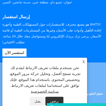
عنوان:
جينبو داو، منطقة خبي، مدينة تيانجين، الصين
إرسال استفسار
HTSY® هو مصنع محترف. للاستفسارات حول المستهلكات الطبية وأجهزة
إعادة التأهيل وأدوات طب الأسنان وغيرها من المستلزمات الطبية أو قائمة
الأسعار، يرجى ترك بريدك الإلكتروني لنا وسنتواصل معك خلال 24 ساعة.
تتطلب الاقتباس!
استفسر الآن
X
نحن نستخدم ملفات تعريف الارتباط لنقدم لك
تجربة تصفح أفضل، وتحليل حركة مرور الموقع،
وتخصيص المحتوى. باستخدام هذا الموقع، فإنك
Links
Sitemap
RSS
XML
سياسة الخصوصية
توافق على استخدامنا لملفات تعريف الارتباط.
سياسة الخصوصية
حقوق الطبع والنشر © 2025 Tianjin Hanteng Shengye Technology Co., Ltd. جميع
الحقوق محفوظة.
يرفض
يقبل