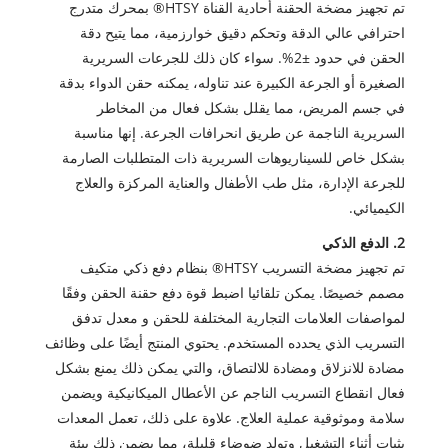
تم تجهيز مضخة الحقنة أحادية القناة HTSY® بمحرك متدرج
احترافي عالي الدقة وتحكم دقيق خوارزمية، مما يتيح دقة
الحقن في حدود ±2%. سواء كان ذلك للجرعات السريرية
الصغيرة أو الجرعة الكبيرة عند تناوله، يمكنه حقن الدواء بدقة
في جسم المريض، مما يقلل بشكل فعال من المخاطر
السريرية الناجمة عن طريق انحرافات الجرعة. إنها مناسبة
بشكل خاص للسيناريوهات السريرية ذات المتطلبات الصارمة
للجرعة الإدارة، مثل طب الأطفال والعناية المركزة والعلاج
الكيميائي.
2. الدفع الذكي
تم تجهيز مضخة التسريب HTSY® بنظام دفع ذكي متكيف
مصمم خصيصًا. يمكن تلقائيا اضبط قوة دفع حقنة الحقن وفقًا
لمواصفات العلامات التجارية المختلفة للحقن و معدل تدفق
التسريب الذي يحدده المستخدم. يحتوي المنتج أيضًا على وظائف
مضادة للانزلاق ومضادة للالتصاق، والتي يمكن ذلك يمنع بشكل
فعال انقطاع التسريب الناجم عن الأعطال الميكانيكية ويضمن
سلامة وموثوقية عملية العلاج. علاوة على ذلك، تعمل المعدات
بثبات أثناء التشغيل وتولد ضوضاء قليلة، مما يضمن ذلك بيئة