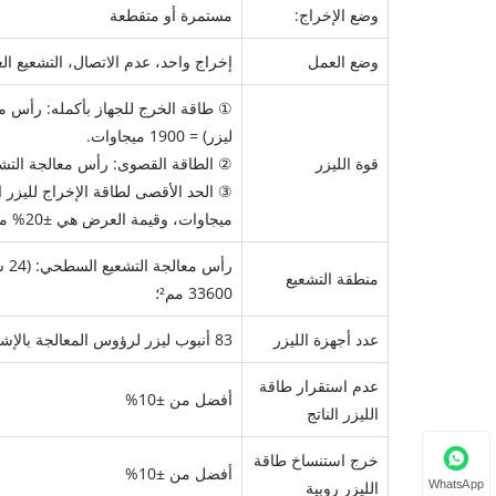
وضع الإخراج:
مستمرة أو متقطعة
وضع العمل
إخراج واحد، عدم الاتصال، التشعيع 
ليزر) = 1900 ميجاوات.
قوة الليزر
② الطاقة القصوى: رأس معالجة التشعيع السطحي: 1000 ميجاوات 
ميجاوات، وقيمة العرض هي ±20% من الخرج الفعلي لليزر العامل.
منطقة التشعيع
33600 مم²؛
عدد أجهزة الليزر
83 أنبوب ليزر لرؤوس المعالجة بالإشعاع السطحي
عدم استقرار طاقة
أفضل من ±10%
الليزر الناتج
خرج استنساخ طاقة
أفضل من ±10%
WhatsApp
الليزر روبية