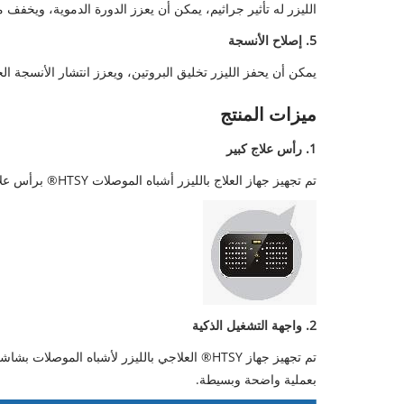
الليزر له تأثير جراثيم، يمكن أن يعزز الدورة الدموية، ويخفف 
5. إصلاح الأنسجة
يمكن أن يحفز الليزر تخليق البروتين، ويعزز انتشار الأنسجة الح
ميزات المنتج
1. رأس علاج كبير
تم تجهيز جهاز العلاج بالليزر أشباه الموصلات HTSY® برأس علاج مربع، ذو حجم كبير منطقة علاج فعالة ويمكن علاج المنطقة المصابة بشكل فعال.
2. واجهة التشغيل الذكية
بعملية واضحة وبسيطة.