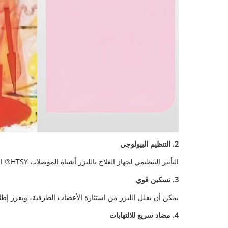
2. التنظيم البيولوجي
التأثير التنظيمي لجهاز العلاج بالليزر أشباه الموصلات HTSY® التنظيم ثنائي الاتجاه لخلايا الدم، يعزز وظيفة المناعة، وينظم الغدد الصماء.
3. تسكين قوي
يمكن أن يقلل الليزر من استثارة الأعصاب الطرفية، ويعزز إطلاق
4. مضاد سريع للالتهابات