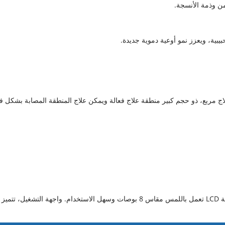
من وذمة الأنسجة.
بيبية، ويعزز نمو أوعية دموية جديدة.
تم تجهيز جهاز HTSY® العلاجي بالليزر لأشباه الموصلات بشاشة LCD تعمل باللمس مقاس 8 بوصات وسهل الاستخدام. واجهة التشغيل، تتميز