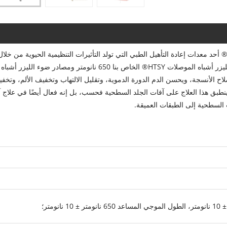
عد الجهاز العلاجي بالليزر أشباه الموصلات عالي الجودة HTSY® أحد معدات إعادة التأهيل الطبي التي تولد التأثيرات التنظيمية الحيوية من خلا
أشعة الليزر ذات أطوال موجية محددة. يستخدم جهاز العلاج بالليزر أشباه الموصلات HTSY® الخاص بنا 650 نانومتر ومصادر ضوء الليزر أشباه
ويسرع إصلاح الأنسجة، ويحسن الدم الدورة الدموية، وتقليل الالتهاب وتخفيف الألم، وتخف
ينطبق هذا العلاج على آفات الجلد السطحية فحسب، بل إنه فعال أيضًا في علاج 
ت السطحية إلى الطبقات العميقة.