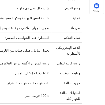
وضع العرض
شاشة ال سي دي ملونة
E-Mail
عملية
شاشة لمس 8 بوصة يمكن لمسها وتشغيلها حسب الرغبة
ضوضاء
ضجيج الجهاز العلاجي هو ≥ 60 ديسيبل (A)؛
نظام التحكم
السيطرة على الحواسيب الصغيرة
الدعم الهيدروليكي
تعديل شامل، هيكل صلب من الألومنيو
للأسطوانة
زاوية قابلة للطي
زاوية الدوران الأفقية لرأس العلاج هي 330 درجة، وزاوية الميل 180 درج
وظيفة التوقيت
1-90 دقيقة إدخال اللمس؛
مزود الطاقة
220 فولت ± 22 فولت 50 هرتز ؛
استهلاك الطاقة
≥ 100 فولت أمبير
للجهاز كله