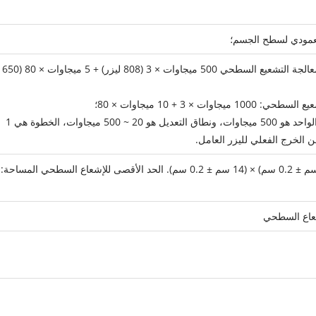
العمودي لسطح الجسم؛
① طاقة الخرج للجهاز بأكمله: رأس معالجة التشعيع السطحي 500 ميجاوات × 3 (808 ليزر) + 5 ميجاوات × 80 (650
× 3 + 10 ميجاوات × 80؛
③ الحد الأقصى لطاقة الإخراج لليزر الواحد هو 500 ميجاوات، ونطاق التعديل هو 20 ~ 500 ميجاوات، الخطوة هي 1
رأس معالجة التشعيع السطحي: (24 سم ± 0.2 سم) × (14 سم ± 0.2 سم). الحد الأقصى للإشعاع السطحي المساحة