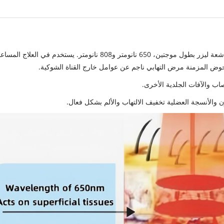
1. يتكون الجهاز العلاجي بالليزر أشباه الموصلات HTSY® من أشعة ليزر بطول موجتين، 650 نانومتر و808 نانومتر. يستخدم في العلاج المس
الحوض المزمنة مرض التهابي ناجم عن عوامل خارج القناة الشوكية.
صاب والآفات الجلدية الأخرى.
ن والأنسجة العضلية تخفيف الالتهاب والألم بشكل فعال.