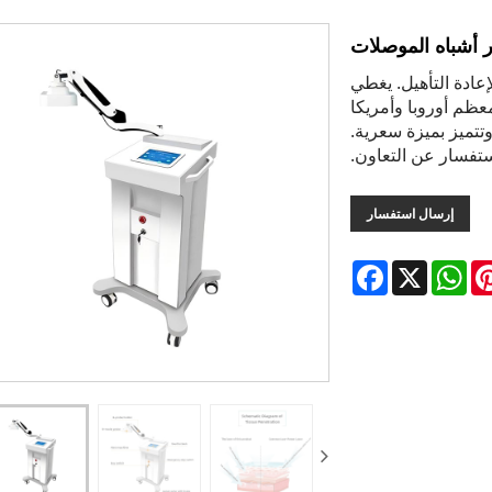
زر أشباه الموصلات
عادة التأهيل. يغطي
لاجي بالليزر أشباه الموصلات HTSY® معظم أوروبا وأمريكا
وتتميز بميزة سعرية.
ستفسار عن التعاون.
إرسال استفسار
Facebook
WhatsApp
X
Pintere
L