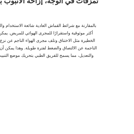
تمزقات في الوجه، إزاحة الأنبوب بشكل متكرر؟ يعمل حامل
بالمقارنة مع شرائط القماش العادية شائعة الاستخدام وال
أكثر موثوقية واستقرارًا للمجرى الهوائي للمريض. يمك
الخطيرة مثل الاختناق وتلف مجرى الهواء الناجم عن نزع
الناجمة عن الالتصاق والضغط لفترة طويلة. وهذا يمكن أن
والتعديل، مما يسمح للفريق الطبي بتحريك موضع التنبيب