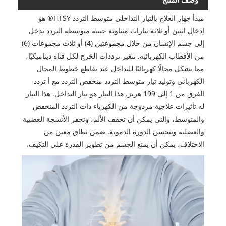
مبدأ جهاز العلاج بالتيار التداخلي متوسط التردد HTSY® هو
إدخال اثنين أو ثلاثة تيارات متناوبة جيبية متوسطة التردد تدخل
إلى جسم الإنسان من خلال مجموعتين (4) أو ثلاث مجموعات (6)
من الأقطاب الكهربائية. تتغير ترددات الخرج لكل قناة ديناميكيًا،
مما يشكل مجالًا كهربائيًا للتداخل عند تقاطع خطوط المجال
الكهربائي وتوليد تيار متوسط التردد منخفض التردد مع أ تردد
الفرق من 1 إلى 199 هرتز. هذا التيار هو تيار التداخل. هذا التيار
له تأثيرات علاجية مزدوجة من الكهرباء ذات التردد المنخفض
والمتوسط، والتي يمكن أن تخفف الألم، وتحفز الأنسجة العصبية
والعضلية وتتحسن الدورة الدموية. ضمن نطاق معين من
الاختلاف، يمكن أن يمنع الجسم من تطوير القدرة على التكيف.