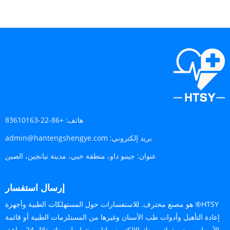
هاتف:
+86-22-83610163
بريد إلكتروني:
admin@hantengshengye.com
عنوان:
جينبو داو، منطقة خبي، مدينة تيانجين، الصين
إرسال استفسار
HTSY® هو مصنع محترف. للاستفسارات حول المستهلكات الطبية وأجهزة
إعادة التأهيل وأدوات طب الأسنان وغيرها من المستلزمات الطبية أو قائمة
الأسعار، يرجى ترك بريدك الإلكتروني لنا وسنتواصل معك خلال 24 ساعة.