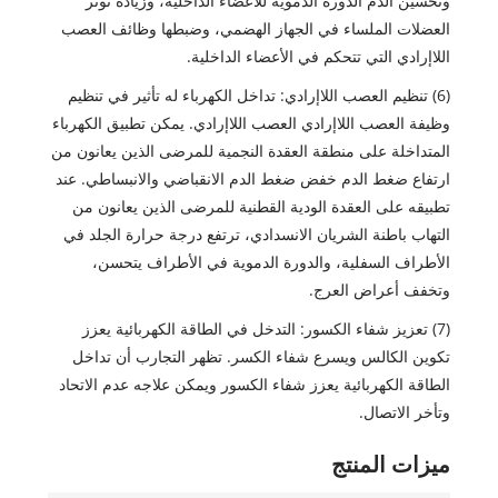
وتحسين الدم الدورة الدموية للأعضاء الداخلية، وزيادة توتر
العضلات الملساء في الجهاز الهضمي، وضبطها وظائف العصب
اللاإرادي التي تتحكم في الأعضاء الداخلية.
(6) تنظيم العصب اللاإرادي: تداخل الكهرباء له تأثير في تنظيم
وظيفة العصب اللاإرادي العصب اللاإرادي. يمكن تطبيق الكهرباء
المتداخلة على منطقة العقدة النجمية للمرضى الذين يعانون من
ارتفاع ضغط الدم خفض ضغط الدم الانقباضي والانبساطي. عند
تطبيقه على العقدة الودية القطنية للمرضى الذين يعانون من
التهاب باطنة الشريان الانسدادي، ترتفع درجة حرارة الجلد في
الأطراف السفلية، والدورة الدموية في الأطراف يتحسن،
وتخفف أعراض العرج.
(7) تعزيز شفاء الكسور: التدخل في الطاقة الكهربائية يعزز
تكوين الكالس ويسرع شفاء الكسر. تظهر التجارب أن تداخل
الطاقة الكهربائية يعزز شفاء الكسور ويمكن علاجه عدم الاتحاد
وتأخر الاتصال.
ميزات المنتج