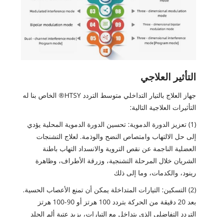
التأثير العلاجي
جهاز العلاج بالتيار التداخلي متوسط ​​التردد HTSY® الخاص بنا له
التأثيرات العلاجية التالية:
(1) تعزيز الدورة الدموية: تحسين الدورة الدموية المحلية يؤدي
إلى حل الالتهاب وامتصاص النضح والوذمة. لعلاج التشنجات
العضلية الناجمة عن نقص التروية والانسداد التهاب باطنة
الشريان خلال المرحلة التشنجية، وزرقة الأطراف، وظاهرة
رينود، والكدمات، وما إلى ذلك
(2) التسكين: التيارات المتداخلة يمكن أن تمنع الأعصاب الحسية.
بعد 20 دقيقة من الحركة بتردد 100 هرتز أو 90-100 هرتز
التردد التفاضلي الذي يتداخل مع التيارات، يزيد عتبة ألم الجلد