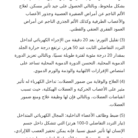
بشكل ملحوظ، وبالتالي الحصول على جيد تأثير مسكن. لعلاج
الألم الناجم عن أمراض الضفيرة العصبية وجذور الأعصاب
والأعصاب الطرفية وكذلك الألم الجذري الناجم عن أمراض
العمود الفقري العنقي والقطني.
(3) تقليل التورم: بعد 20 دقيقة من الإجراء الكهربائي لتداخل
التردد التفاضلي الثابت عند 50 هرتز، ترتفع درجة حرارة الجلد
بمقدار 20 درجة مئوية لفترة طويلة نسبيًا، وبالتالي تعزيز الدورة
الدموية المحلية. التحسن الدورة الدموية المحلية تساعد على
امتصاص الإفرازات الالتهابية والوذمة والورم الدموي.
(4) العلاج والوقاية من ضمور العضلات: تداخل الكهرباء له تأثير
مثير على الأعصاب الحركية و العضلات الهيكلية، حيث تسبب
انقباضات العضلات، وبالتالي فإن لها وظيفة علاج ومنع ضمور
العضلات.
(5) ضبط وظائف الأعضاء الداخلية: المجال الكهربائي المتداخل
(تيار التردد التفاضلي 0-100 هرتز) التي تتشكل داخل جسم
الإنسان لها تأثير عميق نسبيا. فإنه يمكن تحفيز العصب اللاإرادي،