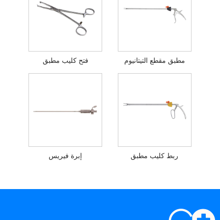
مطبق مقطع التيتانيوم
فتح كليب مطبق
ربط كليب مطبق
إبرة فيريس