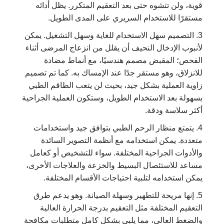
قوية، ولن تتشوه حتى بعد التعقيم المتكرر. يظل أدائه
مستقرًا للاستخدام السريري على المدى الطويل.
3. التصميم سهل الاستخدام للغاية وسهل التشغيل. يمكن
لأنبوب الإدخال النحيف أن يقلل من انزعاج المرضى أثناء
الفحص؛ المقبض مصمم هندسيًا، مع أنماط مضادة
للانزلاق، وهو مستقر جدًا عند الإمساك به. كما تم تصميم
زاوية العملية بشكل جيد، بحيث لن يتعب الطاقم الطبي
بسهولة بعد الاستخدام الطويل، وستكون العملية الجراحية
أكثر سلاسة ودقة.
4. يتمتع منظار الرحم الطبي بتوافق جيد واستخدامات
متعددة. يمكن استخدامه مع أنظمة التصوير السائدة
والأدوات الجراحية المختلفة. سواء للتشخيص أو كعامل
مساعد للاستئصال البسيط والخزعة والعلاجات الأخرى،
يمكن استخدامه لتلبية احتياجات الأقسام المختلفة.
5. إنها مريحة للتطهير وسهلة الصيانة. وهو يدعم طرق
التعقيم المختلفة مثل التعقيم بدرجة الحرارة العالية
والضغط العالي، مما يلبي بشكل كامل متطلبات مكافحة