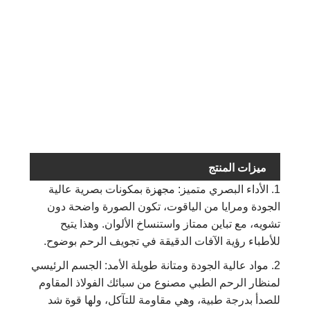
وحدة
Φ2.9 ×
منظار
30
HF6518F04
302 ملم
الرحم
قطعة
وحدة
منظار
Φ4.0 ×
30
HF6518F06
الرحم
302 مم
قطعة
ميزات المنتج
1. الأداء البصري متميز: مجهزة بمكونات بصرية عالية
الجودة ومرايا من الياقوت، تكون الصورة واضحة دون
تشويه، مع تباين ممتاز واستنساخ الألوان. وهذا يتيح
للأطباء رؤية الآفات الدقيقة في تجويف الرحم بوضوح.
2. مواد عالية الجودة ومتانة طويلة الأمد: الجسم الرئيسي
لمنظار الرحم الطبي مصنوع من سبائك الفولاذ المقاوم
للصدأ بدرجة طبية، وهي مقاومة للتآكل، ولها قوة شد