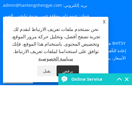
بريد إلكتروني:
admin@hantengshengye.com
عنوان:
جينبو داو، منطقة خبي، مدينة تيانجين، الصين
X
نحن نستخدم ملفات تعريف الارتباط لنقدم لك
إرسال استفسار
تجربة تصفح أفضل، وتحليل حركة مرور الموقع،
HTSY® هو مصنع محترف. للاستفسارات حول المستهلكات الطبية وأجهزة
وتخصيص المحتوى. باستخدام هذا الموقع، فإنك
إعادة التأهيل وأدوات طب الأسنان وغيرها من المستلزمات الطبية أو قائمة
توافق على استخدامنا لملفات تعريف الارتباط.
الأسعار، يرجى ترك بريدك الإلكتروني لنا وسنتواصل معك خلال 24 ساعة.
سياسة الخصوصية
تتطلب الاقتباس!
يرفض
يقبل
استفسر الآن
Online Service
Links
Sitemap
RSS
XML
سياسة الخصوصية
حقوق الطبع والنشر © 2025 Tianjin Hanteng Shengye Technology Co., Ltd. جميع