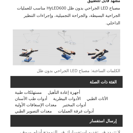
مشهد قابل للتطبيق
مصباح LED الجراحي بدون ظل HyLED600 مناسب للعمليات
الجراحية البسيطة، والجراحة التجميلية، وإجراءات التنظير
الداخلي.
الكلمات الساخنة: مصباح LED الجراحي بدون ظل
الفئة ذات الصلة
أجهزة إعادة التأهيل
مستهلكات طبية
الأثاث الطبي
الأدوات البيطرية
أدوات طب الأسنان
أدوات المختبر
معدات الإسعافات الأولية
أدوات غرفة العمليات
معدات التصوير الطبي
إرسال استفسار
لا تتردد في تقديم استفسارك في النموذج أدناه. سوف