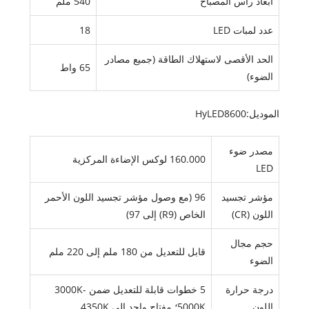
أبعاد رأس المصباح
540 ملم
عدد لمبات LED
18
الحد الأقصى لاستهلاك الطاقة (جميع مصادر
65 واط
الضوء)
الموديل:HyLED8600
مصدر ضوء
160.000 لوكس الإضاءة المركزية
LED
مؤشر تجسيد
96 (مع وصول مؤشر تجسيد اللون الأحمر
اللون (CR)
الخاص (R9) إلى 97)
حجم مجال
قابل للتعديل من 180 ملم إلى 220 ملم
الضوء
درجة حرارة
5 خطوات قابلة للتعديل ضمن 3000K-
اللون
5000K؛ مفتاح واحد إلى 4350K