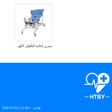
سرير إعادة التأهيل الكهربائي للتدريب
هاتف:
+86-22-83610163