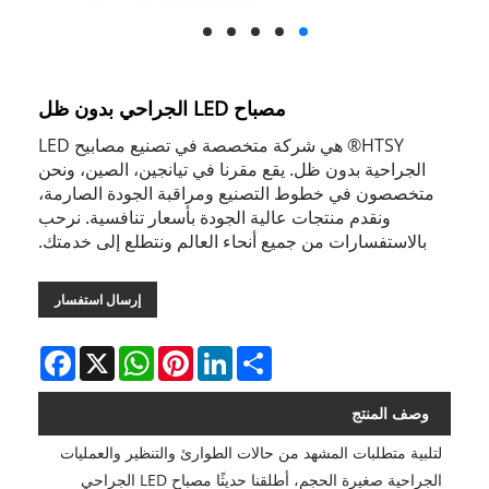
مصباح LED الجراحي بدون ظل
HTSY® هي شركة متخصصة في تصنيع مصابيح LED
الجراحية بدون ظل. يقع مقرنا في تيانجين، الصين، ونحن
متخصصون في خطوط التصنيع ومراقبة الجودة الصارمة،
ونقدم منتجات عالية الجودة بأسعار تنافسية. نرحب
بالاستفسارات من جميع أنحاء العالم ونتطلع إلى خدمتك.
إرسال استفسار
Facebook
WhatsApp
X
Pinterest
LinkedIn
Share
وصف المنتج
لتلبية متطلبات المشهد من حالات الطوارئ والتنظير والعمليات
الجراحية صغيرة الحجم، أطلقنا حديثًا مصباح LED الجراحي