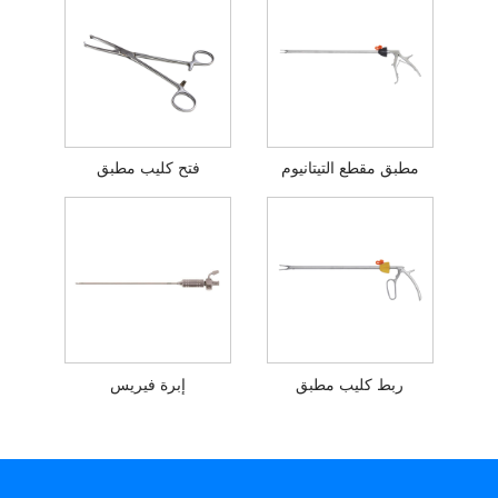
مطبق مقطع التيتانيوم
فتح كليب مطبق
ربط كليب مطبق
إبرة فيريس