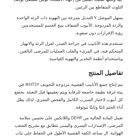
التلوث المتقاطع بين الرئتين.
يسهل الموصل Y التبديل بسرعة بين التهوية ذات الرئة الواحدة
والرئة المزدوجة. الأنبوب الشفاف يتيح الجسم للمستخدمين
رؤية الإفرازات دون صعوبة.
تستخدم هذه الأنابيب في جراحة الصدر، لعزل الرئة والانهيار
المتحكم فيه، في المريء والقلب العمليات للمرضى البالغين،
وباستخدام أنظمة التخدير والتهوية القياسية.
تفاصيل المنتج
يتم إنتاج جميع الأنابيب القصبية مزدوجة التجويف HTSY® في
بيئة غرفة نظيفة خاضعة للرقابة ويتم تعقيمها قبل التعبئة. يخضع
كل أنبوب لاختبار التسرب الكامل والفحص البصري، لذلك يظل
أداء الختم ثابتًا وثابتًا موثوقة.
تعمل المادة الخالية من DEHP واللاتكس على تحسين سلامة
المرضى. الإصدارات اليسرى واليمنى تتطابق مع تشريح الشعب
الهوائية. ال تساعد الكفة القصبية الأطول في الحفاظ على ثبات