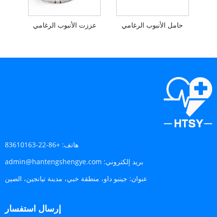
حامل الأنبوب الرغامي
عززت الأنبوب الرغامي
هاتف:
+86-22-83610163
بريد إلكتروني:
admin@hantengshengye.com
عنوان:
جينبو داو، منطقة خبي، مدينة تيانجين، الصين
إرسال استفسار