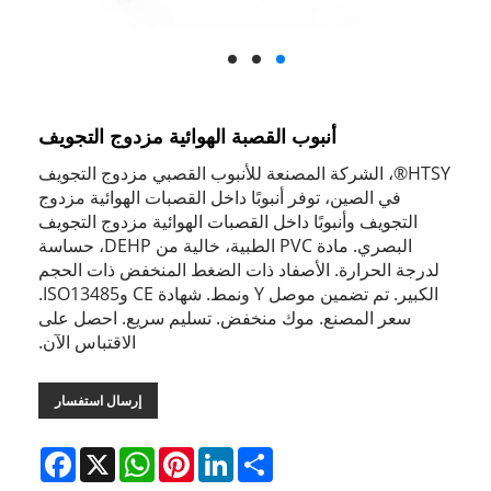
أنبوب القصبة الهوائية مزدوج التجويف
HTSY®، الشركة المصنعة للأنبوب القصبي مزدوج التجويف
في الصين، توفر أنبوبًا داخل القصبات الهوائية مزدوج
التجويف وأنبوبًا داخل القصبات الهوائية مزدوج التجويف
البصري. مادة PVC الطبية، خالية من DEHP، حساسة
لدرجة الحرارة. الأصفاد ذات الضغط المنخفض ذات الحجم
الكبير. تم تضمين موصل Y ونمط. شهادة CE وISO13485.
سعر المصنع. موك منخفض. تسليم سريع. احصل على
الاقتباس الآن.
إرسال استفسار
Facebook
WhatsApp
X
Pinterest
LinkedIn
Share