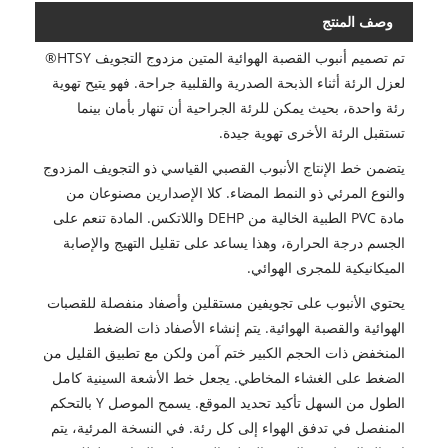
وصف المنتج
تم تصميم أنبوب القصبة الهوائية المتين مزدوج التجويف HTSY®
لعزل الرئة أثناء الذبحة الصدرية والقلبية جراحة. فهو يتيح تهوية
رئة واحدة، بحيث يمكن للرئة الجراحية أن تنهار بأمان بينما
تستقبل الرئة الأخرى تهوية جيدة.
يتضمن خط الإنتاج الأنبوب القصبي القياسي ذو التجويف المزدوج
والنوع المرئي ذو النمط المضاء. كلا الإصدارين مصنوعان من
مادة PVC الطبية الخالية من DEHP واللاتكس. المادة تنعم على
الجسم درجة الحرارة، وهذا يساعد على تقليل التهيج والإصابة
الميكانيكية للمجرى الهوائي.
يحتوي الأنبوب على تجويفين مستقلين وأصفاد منفصلة للقصبات
الهوائية والقصبة الهوائية. يتم إنشاء الأصفاد ذات الضغط
المنخفض ذات الحجم الكبير ختم آمن ولكن مع تطبيق القليل من
الضغط على الغشاء المخاطي. يجعل خط الأشعة السينية كامل
الطول من السهل تأكيد تحديد الموقع. يسمح الموصل Y بالتحكم
المنفصل في تدفق الهواء إلى كل رئة. في النسخة المرئية، يتم