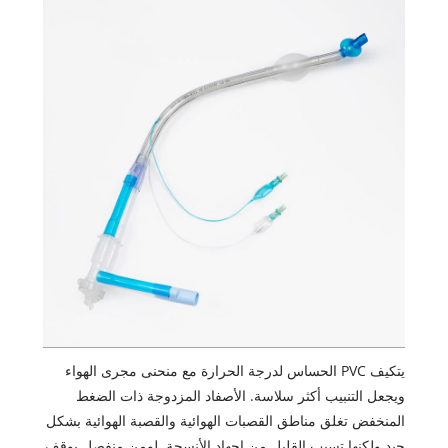
يتكيف PVC الحساس لدرجة الحرارة مع منحنى مجرى الهواء
ويجعل التنبيب أكثر سلاسة. الأصفاد المزدوجة ذات الضغط
المنخفض تغلق مناطق القصبات الهوائية والقصبة الهوائية بشكل
جيد ولكنها تسبب القليل من إجهاد الأنسجة. لومن منفصل يوقف