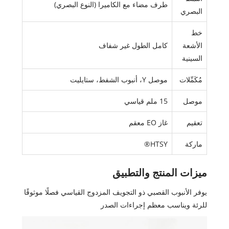
طرف مضاء مع الكاميرا (النوع البصري)
البصري
خط
الأشعة
كامل الطول غير شفاف
السينية
مُكَمِّلات
موصل Y، أنبوب الشفط، ستايليت
موصل
15 ملم قياسي
تعقيم
غاز EO معقم
ماركة
HTSY®
ميزات المنتج والتطبيق
يوفر الأنبوب القصبي ذو التجويف المزدوج القياسي فصلًا موثوقًا
للرئة ويناسب معظم إجراءات الصدر